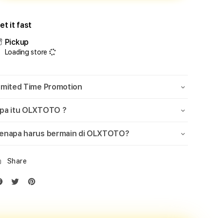
et it fast
Pickup
Loading store
imited Time Promotion
pa itu OLXTOTO ?
enapa harus bermain di OLXTOTO?
Share