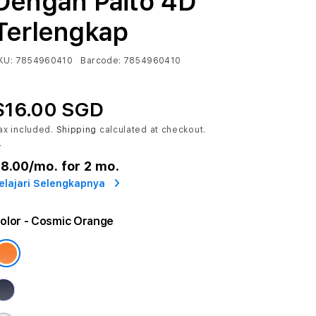
Dengan Paito 4D
Terlengkap
KU:
7854960410
Barcode:
7854960410
$16.00 SGD
ax included.
Shipping
calculated at checkout.
r
8.00
/mo. for 2 mo.
elajari Selengkapnya
olor
- Cosmic Orange