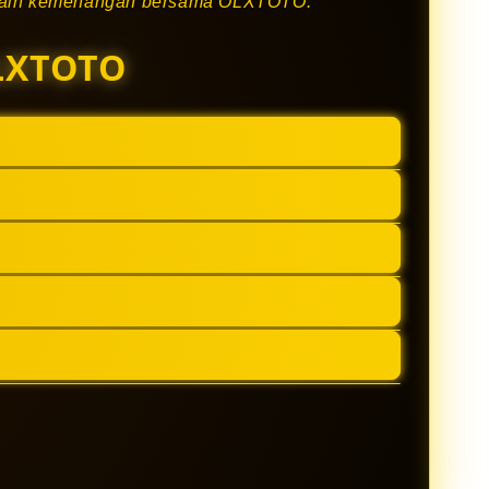
meraih kemenangan bersama OLXTOTO.
LXTOTO
mbantu pemain menganalisis pergerakan dan
main togel online di Indonesia.
sehingga menjamin kelancaran akses tanpa
 akurat sesuai hasil resmi pasaran, serta
gan data yang valid, dan Anda sudah bisa