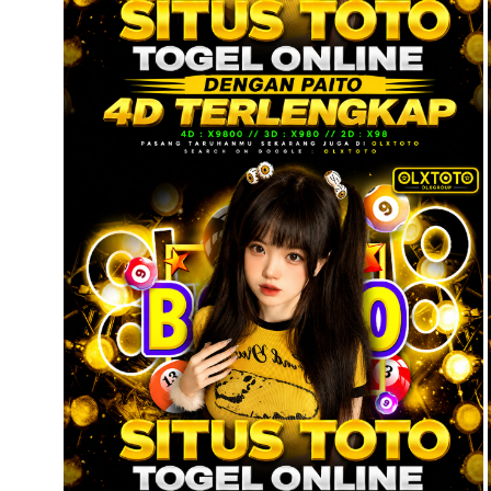
Open
media
2
in
modal