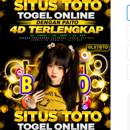
Open
media
3
in
modal