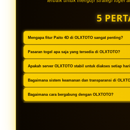
terbaik untuk menguji strategi to
5 PER
Mengapa fitur Paito 4D di OLXTOTO sangat penting?
Fitur Paito 4D di OLXTOTO selalu diperba
Pasaran togel apa saja yang tersedia di OLXTOTO?
riwayat angka yang sudah keluar dari berb
OLXTOTO menyediakan berbagai macam pasar
Apakah server OLXTOTO stabil untuk diakses setiap har
Ya. OLXTOTO didukung oleh infrastruktur
Bagaimana sistem keamanan dan transparansi di OLXT
gangguan selama 24 jam penuh setiap hari
OLXTOTO menerapkan sistem yang sepenuhny
Bagaimana cara bergabung dengan OLXTOTO?
data pribadi maupun transaksi member dili
Anda cukup mengunjungi situs resmi OLXT
langsung melakukan deposit untuk mulai 