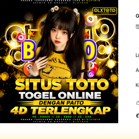
Open
media
G
7
in
modal
L
A
K
Open
media
9